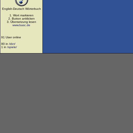
English-Deutsch Wörterbuch
1. Wort markieren
2. Button anklicken
3. Übersetzung lesen
www.basc.de
91 User online
90 in
/dict/
1 in
/spiele/