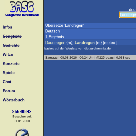
deu
Übersetze 'Landregen'
Infos
Deutsch
Songtexte
1 Ergebnis
Dauerregen
{m};
Landregen
{m} [meteo.]
Gedichte
basiert auf der Wortliste von dict.tu-chemnitz.de
Witze
Samstag | 08.08.2026 - 06:24 Uhr | @225 beats | 0.033 sec
Konzerte
Spiele
Chat
Forum
Wörterbuch
Besucher seit
01.01.2000