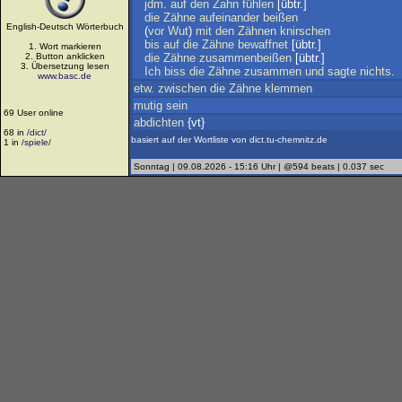
jdm
.
auf
den
Zahn
fühlen
[übtr.]
die
Zähne
aufeinander
beißen
English-Deutsch Wörterbuch
(
vor
Wut
)
mit
den
Zähnen
knirschen
bis
auf
die
Zähne
bewaffnet
[übtr.]
1. Wort markieren
2. Button anklicken
die
Zähne
zusammenbeißen
[übtr.]
3. Übersetzung lesen
Ich
biss
die
Zähne
zusammen
und
sagte
nichts
.
www.basc.de
etw
.
zwischen
die
Zähne
klemmen
mutig
sein
69 User online
abdichten
{vt}
68 in
/dict/
basiert auf der Wortliste von dict.tu-chemnitz.de
1 in
/spiele/
Sonntag | 09.08.2026 - 15:16 Uhr | @594 beats | 0.037 sec