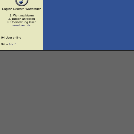
English-Deutsch Wörterbuch
1. Wort markieren
2. Button anklicken
3. Übersetzung lesen
www.basc.de
94 User online
94 in
/dict/