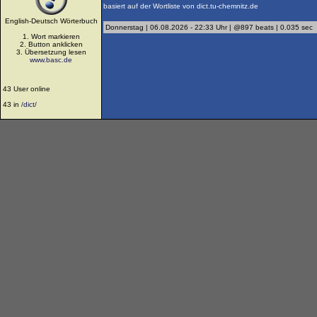
basiert auf der Wortliste von dict.tu-chemnitz.de
English-Deutsch Wörterbuch
Donnerstag | 06.08.2026 - 22:33 Uhr | @897 beats | 0.035 sec
1. Wort markieren
2. Button anklicken
3. Übersetzung lesen
www.basc.de
43 User online
43 in
/dict/