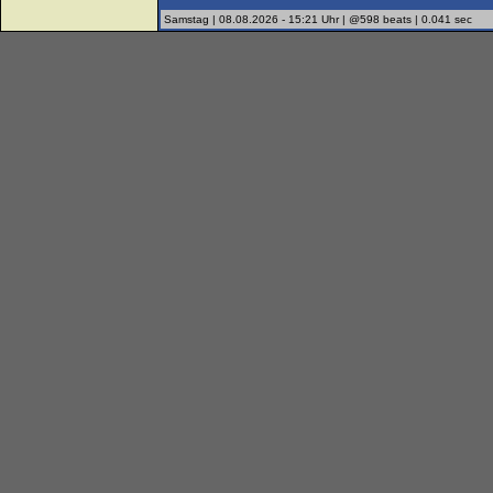
Samstag | 08.08.2026 - 15:21 Uhr | @598 beats | 0.041 sec