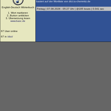
basiert auf der Wortliste von dict.tu-chemnitz.de
English-Deutsch Wörterbuch
Freitag | 07.08.2026 - 05:27 Uhr | @185 beats | 0.041 sec
1. Wort markieren
2. Button anklicken
3. Übersetzung lesen
www.basc.de
67 User online
67 in
/dict/