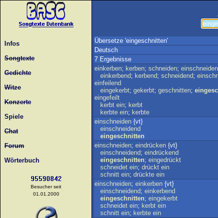
Übersetze 'eingeschnitten'
Infos
Deutsch
Songtexte
7 Ergebnisse
einkerben
;
kerben
;
schneiden
;
einschneiden
Gedichte
einkerbend
;
kerbend
;
schneidend
;
einsch
einfeilend
Witze
eingekerbt
;
gekerbt
;
geschnitten
;
eingesc
eingefeilt
Konzerte
kerbt
ein
;
kerbt
kerbte
ein
;
kerbte
Spiele
einschneiden
{vt}
einschneidend
Chat
eingeschnitten
einschneiden
;
eindrücken
{vt}
Forum
einschneidend
;
eindrückend
eingeschnitten
;
eingedrückt
Wörterbuch
schneidet
ein
;
drückt
ein
schnitt
ein
;
drückte
ein
einschneiden
;
einkerben
{vt}
Besucher seit
einschneidend
;
einkerbend
01.01.2000
eingeschnitten
;
eingekerbt
schneidet
ein
;
kerbt
ein
schnitt
ein
;
kerbte
ein