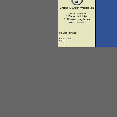
English-Deutsch Wörterbuch
1. Wort markieren
2. Button anklicken
3. Übersetzung lesen
www.basc.de
66 User online
64 in
/dict/
2 in
/