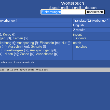
Wörterbuch
deutsch-english / english-deutsch
inkerbungen'
Translate 'Einkerbungen'
English
2 results
};
Kerbe
{f}
indent
ngen
{pl};
Kerben
{pl}
indents
nkerbung
{f};
Aussparung
{f};
Einschnitt
{m};
Nut
{f};
notch
n
{m};
Ausschnitt
{m};
Scharte
{f}
notches
;
Einkerbungen
{pl};
Aussparungen
{pl};
l};
Nuten
{pl};
Zähne
{pl};
Ausschnitte
{pl};
ortliste von dict.tu-chemnitz.de
2026 - 18:15 Uhr | @719 beats | 0.032 sec