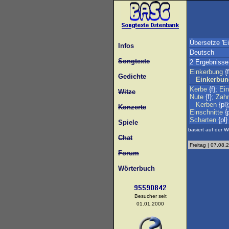
Übersetze 'E
Infos
Deutsch
Songtexte
2 Ergebnisse
Einkerbung
{f
Gedichte
Einkerbu
Kerbe
{f};
Ei
Witze
Nute
{f};
Zah
Kerben
{pl}
Konzerte
Einschnitte
{p
Scharten
{pl}
Spiele
basiert auf der W
Chat
Freitag | 07.08.
Forum
Wörterbuch
Besucher seit
01.01.2000