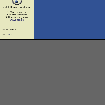
English-Deutsch Wörterbuch
1. Wort markieren
2. Button anklicken
3. Übersetzung lesen
www.basc.de
54 User online
54 in
/dict/