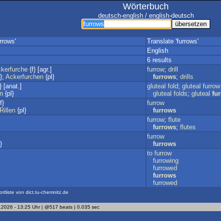
Wörterbuch
deutsch-english / english-deutsch
rrows'
Translate 'furrows'
English
6 results
kerfurche
{f} [agr.]
furrow
;
drill
};
Ackerfurchen
{pl}
furrows
;
drills
} [anat.]
gluteal
fold
;
gluteal
furrow
n
{pl}
gluteal
folds
;
gluteal
fu
f}
furrow
Rillen
{pl}
furrows
furrow
;
flute
furrows
;
flutes
furrow
}
furrows
to
furrow
furrowing
furrowed
furrows
furrowed
ortliste von dict.tu-chemnitz.de
.2026 - 13:25 Uhr | @517 beats | 0.035 sec