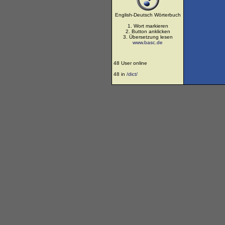
English-Deutsch Wörterbuch
1. Wort markieren
2. Button anklicken
3. Übersetzung lesen
www.basc.de
48 User online
48 in
/dict/