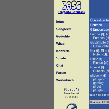
Übersetze 'fu
Infos
Deutsch
Songtexte
6 Ergebnisse
Furche
{f};
Ac
Gedichte
Furchen
{pl
Gesäßfalte
{f
Witze
Gesäßfalte
Nut
{f};
Rille
{
Konzerte
Nuten
{pl};
Spiele
Rinne
{f}
Rinnen
{pl}
Chat
Runzel
{f}
Runzeln
{pl
Forum
pflügen
{vt}
pflügend
Wörterbuch
gepflügt
pflügt
pflügte
Besucher seit
basiert auf der W
01.01.2000
Sonntag | 09.08