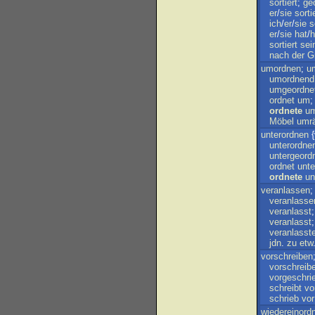
sortiert
;
ge
er
/
sie
sorti
ich
/
er
/
sie
s
er
/
sie
hat
/
h
sortiert
sei
nach
der
G
umordnen
;
u
umordnend
umgeordne
ordnet
um
ordnete
u
Möbel
umr
unterordnen
{
unterordne
untergeord
ordnet
unte
ordnete
un
veranlassen
veranlasse
veranlasst
veranlasst
veranlasst
jdn
.
zu
etw
vorschreiben
vorschreib
vorgeschri
schreibt
vo
schrieb
vor
wiedereinord