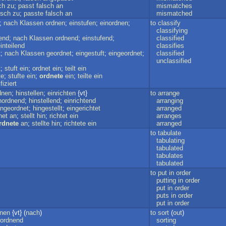
ch
zu
;
passt
falsch
an
mismatches
lsch
zu
;
passte
falsch
an
mismatched
;
nach
Klassen
ordnen
;
einstufen
;
einordnen
;
to
classify
classifying
rend
;
nach
Klassen
ordnend
;
einstufend
;
classified
inteilend
classifies
t
;
nach
Klassen
geordnet
;
eingestuft
;
eingeordnet
;
classified
unclassified
t
;
stuft
ein
;
ordnet
ein
;
teilt
ein
te
;
stufte
ein
;
ordnete
ein
;
teilte
ein
fiziert
dnen
;
hinstellen
;
einrichten
{vt}
to
arrange
nordnend
;
hinstellend
;
einrichtend
arranging
ngeordnet
;
hingestellt
;
eingerichtet
arranged
net
an
;
stellt
hin
;
richtet
ein
arranges
rdnete
an
;
stellte
hin
;
richtete
ein
arranged
to
tabulate
tabulating
tabulated
tabulates
tabulated
to
put
in
order
putting
in
order
put
in
order
puts
in
order
put
in
order
dnen
{vt} (
nach
)
to
sort
(
out
)
ordnend
sorting