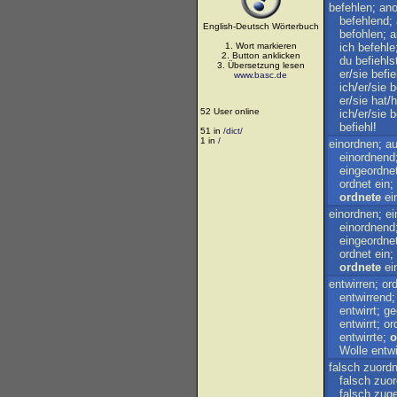
befehlen
;
ano
befehlend
;
English-Deutsch Wörterbuch
befohlen
;
a
1. Wort markieren
ich
befehle
2. Button anklicken
du
befiehls
3. Übersetzung lesen
er
/
sie
befie
www.basc.de
ich
/
er
/
sie
b
er
/
sie
hat
/
h
52 User online
ich
/
er
/
sie
b
befiehl
!
51 in
/dict/
1 in
/
einordnen
;
au
einordnend
eingeordne
ordnet
ein
;
ordnete
ei
einordnen
;
ei
einordnend
eingeordne
ordnet
ein
;
ordnete
ei
entwirren
;
or
entwirrend
entwirrt
;
ge
entwirrt
;
or
entwirrte
;
o
Wolle
entwi
falsch
zuord
falsch
zuo
falsch
zuge