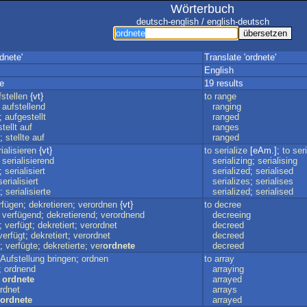
Wörterbuch
deutsch-english / english-deutsch
dnete'
Translate 'ordnete'
English
e
19 results
fstellen
{vt}
to
range
;
aufstellend
ranging
;
aufgestellt
ranged
stellt
auf
ranges
;
stellte
auf
ranged
ialisieren
{vt}
to
serialize
[eAm.];
to
ser
;
serialisierend
serializing
;
serialising
;
serialisiert
serialized
;
serialised
serialisiert
serializes
;
serialises
;
serialisierte
serialized
;
serialised
rfügen
;
dekretieren
;
verordnen
{vt}
to
decree
;
verfügend
;
dekretierend
;
verordnend
decreeing
;
verfügt
;
dekretiert
;
verordnet
decreed
verfügt
;
dekretiert
;
verordnet
decreed
;
verfügte
;
dekretierte
;
ver
ordnete
decreed
Aufstellung
bringen
;
ordnen
to
array
;
ordnend
arraying
;
ordnete
arrayed
rdnet
arrays
ordnete
arrayed