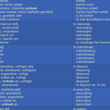
ordnet
sorted
ert
;
er
/
sie
ordnet
he
/
she
sorts
ortierte
;
ich
/
er
/
sie
ordnete
I/
he
/
she
sorted
atte
sortiert
;
er
/
sie
hat
/
hatte
geordnet
he
/
she
has
/
had
sorted
n
;
geordnet
sein
to
be
sorted
röße
sortieren
to
sort
according
to
siz
mräumen
{vt}
to
rearrange
;
umräumend
rearranging
t
;
umgeräumt
rearranged
;
räumt
um
rearranges
m
;
räumte
um
rearranged
äumen
to
rearrange
the
furnitur
vt}
to
subordinate
nd
subordinating
net
subordinated
r
subordinates
ter
subordinated
;
anordnen
;
verfügen
{vt}
to
dispose
nd
;
anordnend
;
verfügend
disposing
;
angeordnet
;
verfügt
disposed
;
ordnet
an
;
verfügt
disposes
e
;
ordnete
an
;
verfügte
disposed
.
veranlassen
to
dispose
sb
.
to
sth
.
;
anordnen
{vt}
to
prescribe
end
;
anordnend
prescribing
eben
;
angeordnet
prescribed
r
;
ordnet
an
prescribes
;
ordnete
an
prescribed
nen
{vt}
to
realign