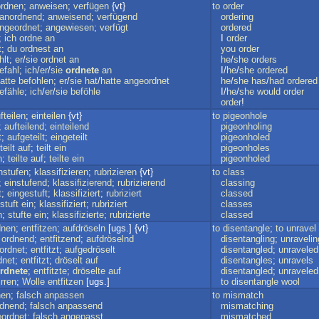
rdnen
;
anweisen
;
verfügen
{vt}
to
order
anordnend
;
anweisend
;
verfügend
ordering
ngeordnet
;
angewiesen
;
verfügt
ordered
;
ich
ordne
an
I
order
t
;
du
ordnest
an
you
order
hlt
;
er
/
sie
ordnet
an
he
/
she
orders
efahl
;
ich
/
er
/
sie
ordnete
an
I/
he
/
she
ordered
atte
befohlen
;
er
/
sie
hat
/
hatte
angeordnet
he
/
she
has
/
had
ordered
efähle
;
ich
/
er
/
sie
beföhle
I/
he
/
she
would
order
order
!
fteilen
;
einteilen
{vt}
to
pigeonhole
;
aufteilend
;
einteilend
pigeonholing
t
;
aufgeteilt
;
eingeteilt
pigeonholed
teilt
auf
;
teilt
ein
pigeonholes
n
;
teilte
auf
;
teilte
ein
pigeonholed
nstufen
;
klassifizieren
;
rubrizieren
{vt}
to
class
;
einstufend
;
klassifizierend
;
rubrizierend
classing
t
;
eingestuft
;
klassifiziert
;
rubriziert
classed
stuft
ein
;
klassifiziert
;
rubriziert
classes
n
;
stufte
ein
;
klassifizierte
;
rubrizierte
classed
dnen
;
entfitzen
;
aufdröseln
[ugs.] {vt}
to
disentangle
;
to
unravel
;
ordnend
;
entfitzend
;
aufdröselnd
disentangling
;
unravelin
ordnet
;
entfitzt
;
aufgedröselt
disentangled
;
unraveled
dnet
;
entfitzt
;
dröselt
auf
disentangles
;
unravels
rdnete
;
entfitzte
;
dröselte
auf
disentangled
;
unraveled
rren
;
Wolle
entfitzen
[ugs.]
to
disentangle
wool
nen
;
falsch
anpassen
to
mismatch
rdnend
;
falsch
anpassend
mismatching
ordnet
;
falsch
angepasst
mismatched