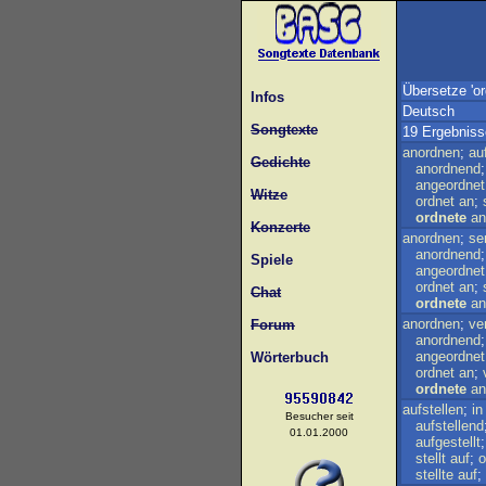
Übersetze 'or
Infos
Deutsch
Songtexte
19 Ergebniss
anordnen
;
au
Gedichte
anordnend
angeordnet
Witze
ordnet
an
;
ordnete
an
Konzerte
anordnen
;
ser
anordnend
Spiele
angeordnet
ordnet
an
;
Chat
ordnete
an
anordnen
;
ve
Forum
anordnend
angeordnet
Wörterbuch
ordnet
an
;
ordnete
an
aufstellen
;
in
Besucher seit
aufstellend
01.01.2000
aufgestellt
stellt
auf
;
o
stellte
auf
;