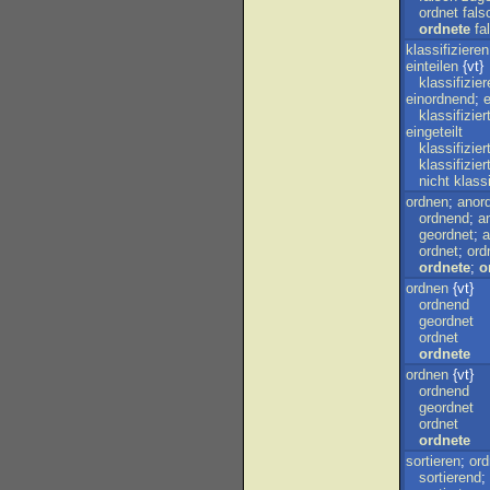
ordnet
fals
ordnete
fa
klassifizieren
einteilen
{vt}
klassifizie
einordnend
;
e
klassifizier
eingeteilt
klassifizier
klassifizier
nicht
klassi
ordnen
;
anor
ordnend
;
a
geordnet
;
a
ordnet
;
ord
ordnete
;
o
ordnen
{vt}
ordnend
geordnet
ordnet
ordnete
ordnen
{vt}
ordnend
geordnet
ordnet
ordnete
sortieren
;
or
sortierend
;