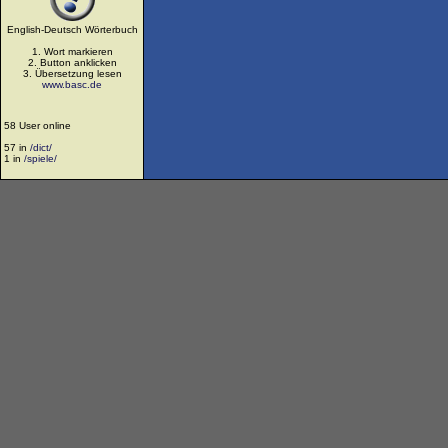
English-Deutsch Wörterbuch
1. Wort markieren
2. Button anklicken
3. Übersetzung lesen
www.basc.de
58 User online
57 in
/dict/
1 in
/spiele/