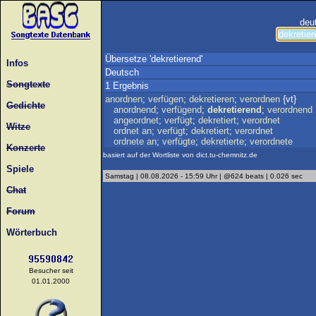
deu
Übersetze 'dekretierend'
Infos
Deutsch
Songtexte
1 Ergebnis
anordnen
;
verfügen
;
dekretieren
;
verordnen
{vt}
Gedichte
anordnend
;
verfügend
;
dekretierend
;
verordnend
angeordnet
;
verfügt
;
dekretiert
;
verordnet
Witze
ordnet
an
;
verfügt
;
dekretiert
;
verordnet
ordnete
an
;
verfügte
;
dekretierte
;
verordnete
Konzerte
basiert auf der Wortliste von dict.tu-chemnitz.de
Spiele
Samstag | 08.08.2026 - 15:59 Uhr | @624 beats | 0.026 sec
Chat
Forum
Wörterbuch
Besucher seit
01.01.2000