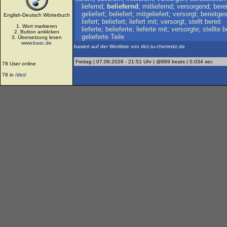
liefernd
;
beliefernd
;
mitliefernd
;
versorgend
;
bere
geliefert
;
beliefert
;
mitgeliefert
;
versorgt
;
bereitges
English-Deutsch Wörterbuch
liefert
;
beliefert
;
liefert
mit
;
versorgt
;
stellt
bereit
1. Wort markieren
lieferte
;
belieferte
;
lieferte
mit
;
versorgte
;
stellte
b
2. Button anklicken
gelieferte
Teile
3. Übersetzung lesen
www.basc.de
basiert auf der Wortliste von dict.tu-chemnitz.de
Freitag | 07.08.2026 - 21:51 Uhr | @869 beats | 0.034 sec
78 User online
78 in
/dict/