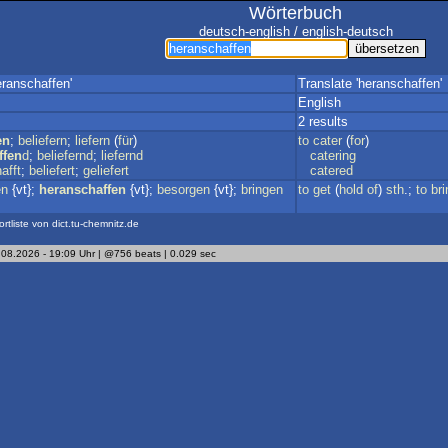
Wörterbuch
deutsch-english / english-deutsch
eranschaffen'
Translate 'heranschaffen'
English
2 results
en
;
beliefern
;
liefern
(
für
)
to
cater
(
for
)
ffen
d
;
beliefernd
;
liefernd
catering
afft
;
beliefert
;
geliefert
catered
en
{vt};
heranschaffen
{vt};
besorgen
{vt};
bringen
to
get
(
hold
of
)
sth
.;
to
bri
ortliste von dict.tu-chemnitz.de
.08.2026 - 19:09 Uhr | @756 beats | 0.029 sec