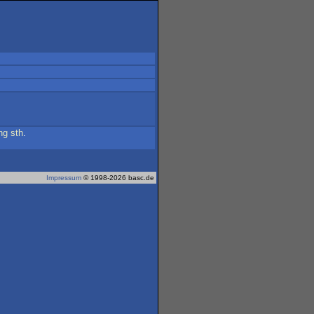
ng
sth
.
Impressum
© 1998-2026 basc.de