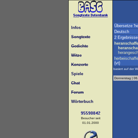
Übersetze 'h
Infos
Deutsch
Songtexte
2 Ergebnisse
heranschaff
Gedichte
heranscha
herangesch
Witze
herbeischaff
{vt}
Konzerte
basiert auf der W
Spiele
Donnerstag | 06
Chat
Forum
Wörterbuch
Besucher seit
01.01.2000