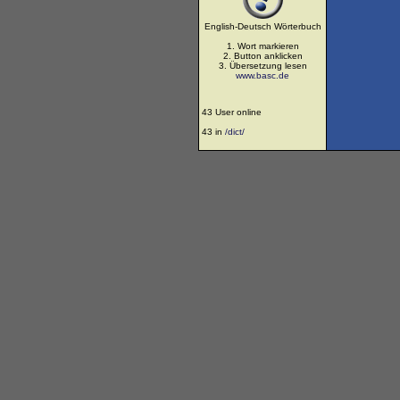
English-Deutsch Wörterbuch
1. Wort markieren
2. Button anklicken
3. Übersetzung lesen
www.basc.de
43 User online
43 in
/dict/