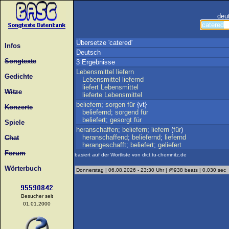
deu
Übersetze 'catered'
Infos
Deutsch
Songtexte
3 Ergebnisse
Lebensmittel
liefern
Gedichte
Lebensmittel
liefernd
liefert
Lebensmittel
Witze
lieferte
Lebensmittel
beliefern
;
sorgen
für
{vt}
Konzerte
beliefernd
;
sorgend
für
beliefert
;
gesorgt
für
Spiele
heranschaffen
;
beliefern
;
liefern
(
für
)
heranschaffend
;
beliefernd
;
liefernd
Chat
herangeschafft
;
beliefert
;
geliefert
Forum
basiert auf der Wortliste von dict.tu-chemnitz.de
Wörterbuch
Donnerstag | 06.08.2026 - 23:30 Uhr | @938 beats | 0.030 sec
Besucher seit
01.01.2000