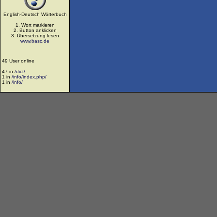
English-Deutsch Wörterbuch
1. Wort markieren
2. Button anklicken
3. Übersetzung lesen
www.basc.de
49 User online
47 in
/dict/
1 in
/info/index.php/
1 in
/info/