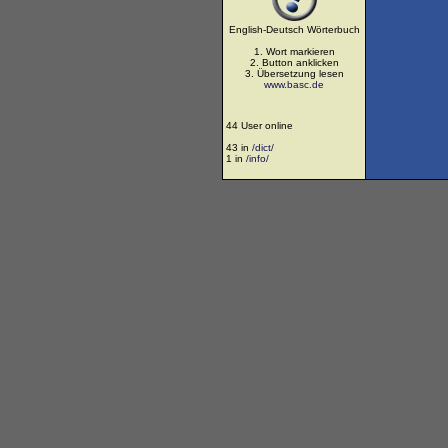
English-Deutsch Wörterbuch
1. Wort markieren
2. Button anklicken
3. Übersetzung lesen
www.basc.de
44 User online
43 in
/dict/
1 in
/info/