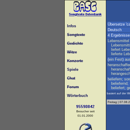
Übersetze 'ca
Infos
Deutsch
Songtexte
4 Ergebnisse
Lebensmittel
Gedichte
Lebensmitt
liefert
Lebe
Witze
lieferte
Leb
(
ein
Fest
)
aus
Konzerte
heranschaffe
heranschaf
Spiele
herangesch
Chat
beliefern
;
sor
beliefernd
;
Forum
beliefert
;
g
basiert auf der W
Wörterbuch
Freitag | 07.08.
Besucher seit
01.01.2000