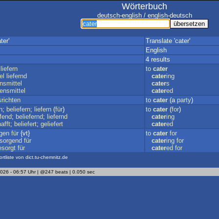
Wörterbuch
deutsch-english / english-deutsch
ter'
Translate 'cater'
English
4 results
liefern
to
cater
el
liefernd
cater
ing
nsmittel
cater
s
ensmittel
cater
ed
richten
to
cater
(a
party
)
n
;
beliefern
;
liefern
(
für
)
to
cater
(
for
)
fend
;
beliefernd
;
liefernd
cater
ing
afft
;
beliefert
;
geliefert
cater
ed
gen
für
{vt}
to
cater
for
sorgend
für
cater
ing
for
esorgt
für
cater
ed
for
ortliste von dict.tu-chemnitz.de
2026 - 06:57 Uhr | @247 beats | 0.050 sec