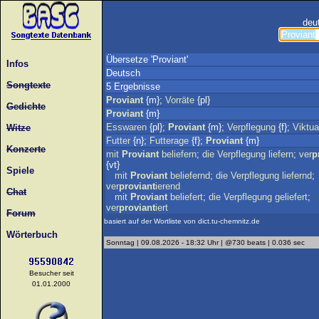
deu
Übersetze 'Proviant'
Infos
Deutsch
Songtexte
5 Ergebnisse
Proviant
{m};
Vorräte
{pl}
Gedichte
Proviant
{m}
Esswaren
{pl};
Proviant
{m};
Verpflegung
{f};
Viktua
Witze
Futter
{n};
Futterage
{f};
Proviant
{m}
Konzerte
mit
Proviant
beliefern
;
die
Verpflegung
liefern
;
ver
p
{vt}
Spiele
mit
Proviant
beliefernd
;
die
Verpflegung
liefernd
;
ver
proviant
ierend
Chat
mit
Proviant
beliefert
;
die
Verpflegung
geliefert
;
ver
proviant
iert
Forum
basiert auf der Wortliste von dict.tu-chemnitz.de
Wörterbuch
Sonntag | 09.08.2026 - 18:32 Uhr | @730 beats | 0.036 sec
Besucher seit
01.01.2000