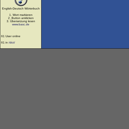
English-Deutsch Wörterbuch
1. Wort markieren
2. Button anklicken
3. Übersetzung lesen
www.basc.de
61 User online
61 in
/dict/