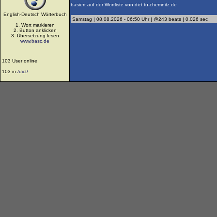
basiert auf der Wortliste von dict.tu-chemnitz.de
English-Deutsch Wörterbuch
Samstag | 08.08.2026 - 06:50 Uhr | @243 beats | 0.026 sec
1. Wort markieren
2. Button anklicken
3. Übersetzung lesen
www.basc.de
103 User online
103 in
/dict/