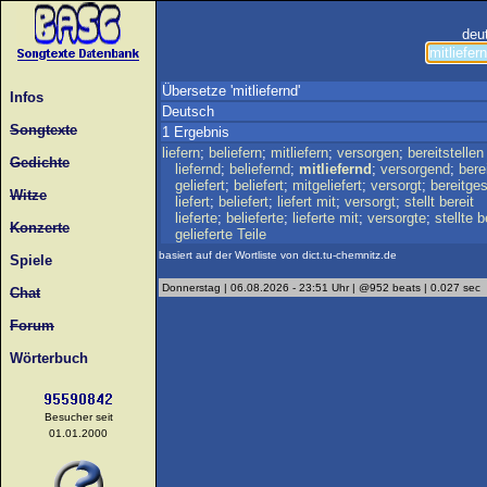
deu
Übersetze 'mitliefernd'
Infos
Deutsch
Songtexte
1 Ergebnis
liefern
;
beliefern
;
mitliefern
;
versorgen
;
bereitstellen
Gedichte
liefernd
;
beliefernd
;
mitliefernd
;
versorgend
;
bere
geliefert
;
beliefert
;
mitgeliefert
;
versorgt
;
bereitges
Witze
liefert
;
beliefert
;
liefert
mit
;
versorgt
;
stellt
bereit
lieferte
;
belieferte
;
lieferte
mit
;
versorgte
;
stellte
b
Konzerte
gelieferte
Teile
basiert auf der Wortliste von dict.tu-chemnitz.de
Spiele
Donnerstag | 06.08.2026 - 23:51 Uhr | @952 beats | 0.027 sec
Chat
Forum
Wörterbuch
Besucher seit
01.01.2000