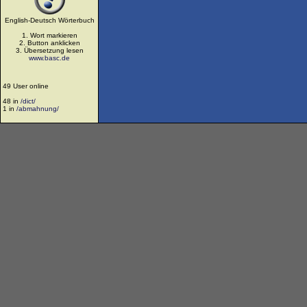
English-Deutsch Wörterbuch
1. Wort markieren
2. Button anklicken
3. Übersetzung lesen
www.basc.de
49 User online
48 in
/dict/
1 in
/abmahnung/