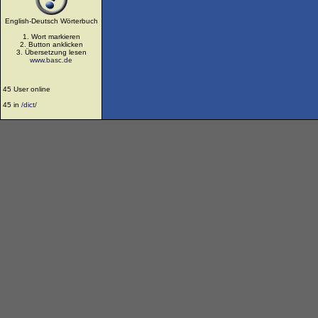
English-Deutsch Wörterbuch
1. Wort markieren
2. Button anklicken
3. Übersetzung lesen
www.basc.de
45 User online
45 in
/dict/