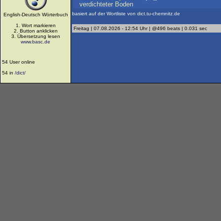
verdichteter
Boden
basiert auf der Wortliste von dict.tu-chemnitz.de
English-Deutsch Wörterbuch
1. Wort markieren
Freitag | 07.08.2026 - 12:54 Uhr | @496 beats | 0.031 sec
2. Button anklicken
3. Übersetzung lesen
www.basc.de
54 User online
54 in
/dict/