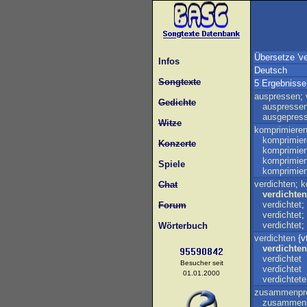
Übersetze 've
Infos
Deutsch
Songtexte
5 Ergebnisse
auspressen
;
Gedichte
auspresse
ausgepress
Witze
komprimiere
komprimie
Konzerte
komprimier
komprimier
Spiele
komprimier
verdichten
;
k
Chat
verdichte
verdichtet
;
Forum
verdichtet
;
verdichtet
;
Wörterbuch
verdichten
{v
verdichte
verdichtet
Besucher seit
verdichtet
01.01.2000
verdichtete
zusammenpr
zusammen