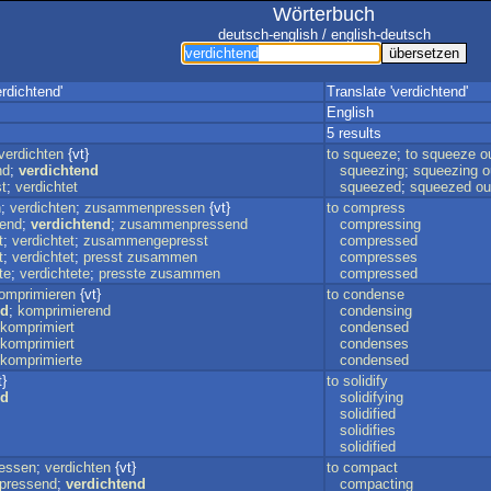
Wörterbuch
deutsch-english / english-deutsch
rdichtend'
Translate 'verdichtend'
English
5 results
verdichten
{vt}
to
squeeze
;
to
squeeze
o
nd
;
verdichtend
squeezing
;
squeezing
o
t
;
verdichtet
squeezed
;
squeezed
ou
n
;
verdichten
;
zusammenpressen
{vt}
to
compress
rend
;
verdichtend
;
zusammenpressend
compressing
t
;
verdichtet
;
zusammengepresst
compressed
t
;
verdichtet
;
presst
zusammen
compresses
te
;
verdichtete
;
presste
zusammen
compressed
omprimieren
{vt}
to
condense
nd
;
komprimierend
condensing
komprimiert
condensed
komprimiert
condenses
komprimierte
condensed
t}
to
solidify
nd
solidifying
solidified
solidifies
solidified
essen
;
verdichten
{vt}
to
compact
pressend
;
verdichtend
compacting