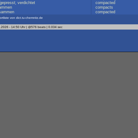
epresst
;
verdichtet
compacted
ammen
compacts
sammen
compacted
ortliste von dict.tu-chemnitz.de
.2026 - 14:50 Uhr | @576 beats | 0.034 sec