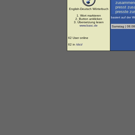
zusammeng
presst
zus
English-Deutsch Wörterbuch
presste
zu
1. Wort markieren
basiert auf der W
2. Button anklicken
3. Übersetzung lesen
www.basc.de
Samstag | 08.08
62 User online
62 in
/dict/