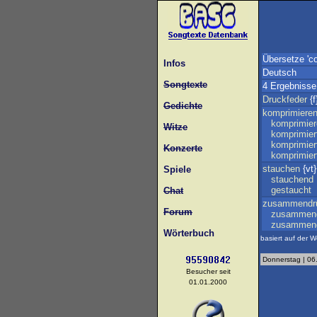
Übersetze 'c
Infos
Deutsch
Songtexte
4 Ergebnisse
Druckfeder
{f
Gedichte
komprimiere
komprimie
Witze
komprimier
komprimier
Konzerte
komprimier
stauchen
{vt}
Spiele
stauchend
gestaucht
Chat
zusammendr
Forum
zusammen
zusammeng
Wörterbuch
basiert auf der W
Donnerstag | 06
Besucher seit
01.01.2000