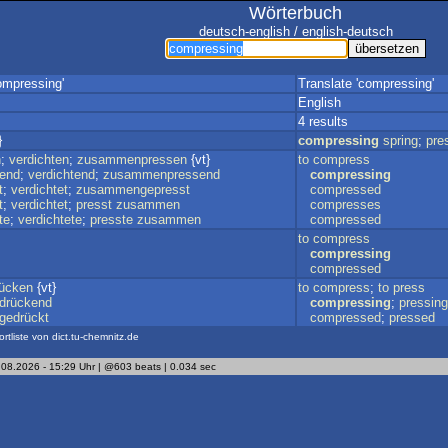
Wörterbuch
deutsch-english / english-deutsch
ompressing'
Translate 'compressing'
English
4 results
}
compressing
spring
;
pre
n
;
verdichten
;
zusammenpressen
{vt}
to
compress
rend
;
verdichtend
;
zusammenpressend
compressing
t
;
verdichtet
;
zusammengepresst
compressed
t
;
verdichtet
;
presst
zusammen
compresses
te
;
verdichtete
;
presste
zusammen
compressed
to
compress
compressing
compressed
ücken
{vt}
to
compress
;
to
press
drückend
compressing
;
pressing
edrückt
compressed
;
pressed
ortliste von dict.tu-chemnitz.de
.08.2026 - 15:29 Uhr | @603 beats | 0.034 sec