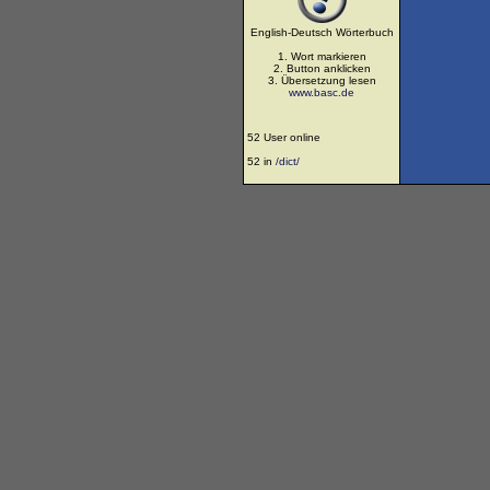
English-Deutsch Wörterbuch
1. Wort markieren
2. Button anklicken
3. Übersetzung lesen
www.basc.de
52 User online
52 in
/dict/