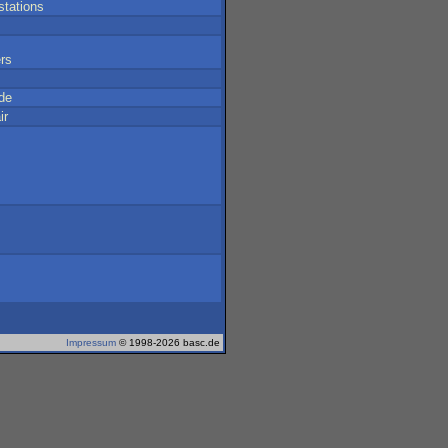
stations
ers
de
ir
Impressum
© 1998-2026 basc.de