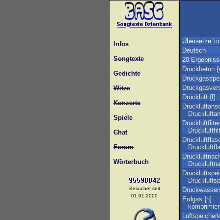
Übersetze 'c
Infos
Deutsch
Songtexte
20 Ergebniss
Druckbeton
{
Gedichte
Druckgasspe
Druckgasver
Witze
Druckluft
{f}
Konzerte
Druckluftans
Drucklufta
Spiele
Druckluftfilter
Druckluftfil
Chat
Druckluftflas
Forum
Druckluftf
Druckluftnac
Wörterbuch
Druckluftn
Druckluftspe
Drucklufts
Besucher seit
Druckwassers
01.01.2000
Erdgas
{n}
komprimier
Luftspeicherk