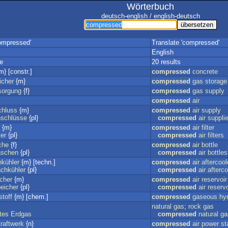
Wörterbuch
deutsch-english / english-deutsch
ompressed'
Translate 'compressed'
English
e
20 results
m} [constr.]
compressed
concrete
icher
{m}
compressed
gas
storage
sorgung
{f}
compressed
gas
supply
compressed
air
chluss
{m}
compressed
air
supply
nschlüsse
{pl}
compressed
air
suppli
{m}
compressed
air
filter
ter
{pl}
compressed
air
filters
che
{f}
compressed
air
bottle
laschen
{pl}
compressed
air
bottles
hkühler
{m} [techn.]
compressed
air
aftercool
achkühler
{pl}
compressed
air
afterco
icher
{m}
compressed
air
reservoir
peicher
{pl}
compressed
air
reservo
toff
{m} [chem.]
compressed
gaseous
hy
natural
gas
;
rock
gas
tes
Erdgas
compressed
natural
ga
raftwerk
{n}
compressed
air
power
st