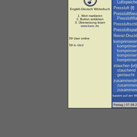
Luftspeich
Pressluft
{f}
English-Deutsch Wörterbuch
Pressluftflas
1. Wort markieren
Pressluftf
2. Button anklicken
3. Übersetzung lesen
Pressluftsch
www.basc.de
Pressluftspa
Reinst-Druckl
59 User online
komprimiere
59 in
/dict/
komprimie
komprimier
komprimier
komprimier
stauchen
{vt}
stauchend
gestaucht
zusammendr
zusammen
zusammeng
basiert auf der W
Freitag | 07.08.