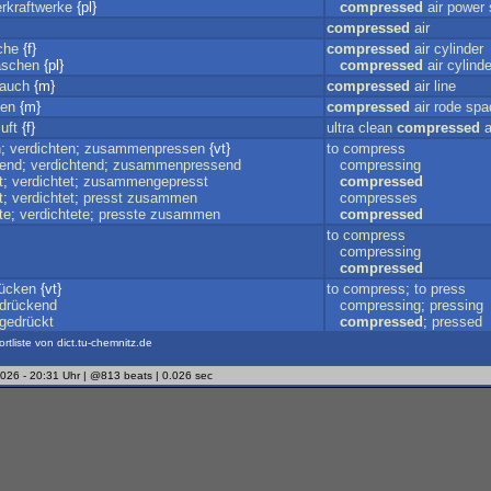
erkraftwerke
{pl}
compressed
air
power
compressed
air
che
{f}
compressed
air
cylinder
laschen
{pl}
compressed
air
cylind
lauch
{m}
compressed
air
line
ten
{m}
compressed
air
rode
spa
uft
{f}
ultra
clean
compressed
a
n
;
verdichten
;
zusammenpressen
{vt}
to
compress
rend
;
verdichtend
;
zusammenpressend
compressing
t
;
verdichtet
;
zusammengepresst
compressed
t
;
verdichtet
;
presst
zusammen
compresses
te
;
verdichtete
;
presste
zusammen
compressed
to
compress
compressing
compressed
ücken
{vt}
to
compress
;
to
press
drückend
compressing
;
pressing
edrückt
compressed
;
pressed
ortliste von dict.tu-chemnitz.de
2026 - 20:31 Uhr | @813 beats | 0.026 sec