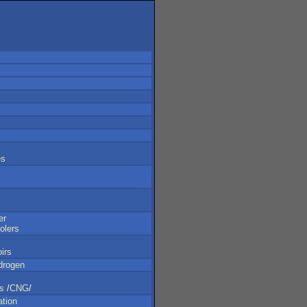
es
er
olers
irs
drogen
s
/
CNG
/
ation