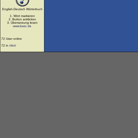
English-Deutsch Wörterbuch
1. Wort markieren
2. Button anklicken
3. Übersetzung lesen
www.basc.de
72 User online
72 in
/dict/