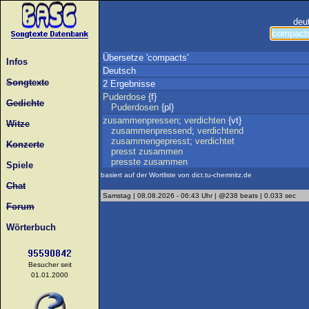
deu
Übersetze 'compacts'
Infos
Deutsch
Songtexte
2 Ergebnisse
Puderdose
{f}
Gedichte
Puderdosen
{pl}
zusammenpressen
;
verdichten
{vt}
Witze
zusammenpressend
;
verdichtend
zusammengepresst
;
verdichtet
Konzerte
presst
zusammen
presste
zusammen
Spiele
basiert auf der Wortliste von dict.tu-chemnitz.de
Chat
Samstag | 08.08.2026 - 06:43 Uhr | @238 beats | 0.033 sec
Forum
Wörterbuch
Besucher seit
01.01.2000