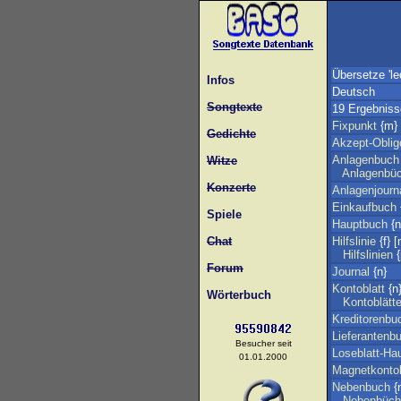
Übersetze 'le
Infos
Deutsch
Songtexte
19 Ergebniss
Fixpunkt
{m}
Gedichte
Akzept-Obli
Anlagenbuch
Witze
Anlagenbü
Konzerte
Anlagenjourn
Einkaufbuch
Spiele
Hauptbuch
{n
Chat
Hilfslinie
{f} 
Hilfslinien
{
Forum
Journal
{n}
Kontoblatt
{n
Wörterbuch
Kontoblätte
Kreditorenbu
Lieferantenb
Besucher seit
Loseblatt-Ha
01.01.2000
Magnetkonto
Nebenbuch
{n
Nebenbüch