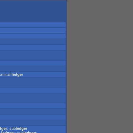
ominal
ledger
dger
;
sub
ledger
-
ledger
s
;
sub
ledger
s