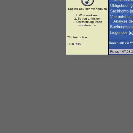
Obligobuch
{n
English-Deutsch Wörterbuch
Sachkonto
{n}
1. Wort markieren
Verkaufsbuc
2. Button anklicken
Analyse
de
3. Übersetzung lesen
www.basc.de
Buchungspap
Liegendes
{n}
70 User online
basiert auf der W
70 in
/dict/
Freitag | 07.08.