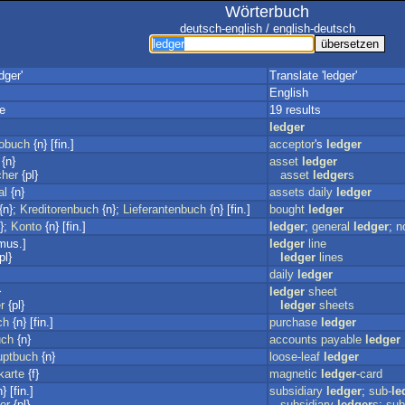
Wörterbuch
deutsch-english / english-deutsch
dger'
Translate 'ledger'
English
e
19 results
ledger
gobuch
{n} [fin.]
acceptor
's
ledger
{n}
asset
ledger
cher
{pl}
asset
ledger
s
al
{n}
assets
daily
ledger
{n};
Kreditorenbuch
{n};
Lieferantenbuch
{n} [fin.]
bought
ledger
};
Konto
{n} [fin.]
ledger
;
general
ledger
;
n
[mus.]
ledger
line
pl}
ledger
lines
daily
ledger
}
ledger
sheet
r
{pl}
ledger
sheets
ch
{n} [fin.]
purchase
ledger
uch
{n}
accounts
payable
ledger
uptbuch
{n}
loose-leaf
ledger
karte
{f}
magnetic
ledger
-card
} [fin.]
subsidiary
ledger
;
sub-
le
er
{pl}
subsidiary
ledger
s
;
sub