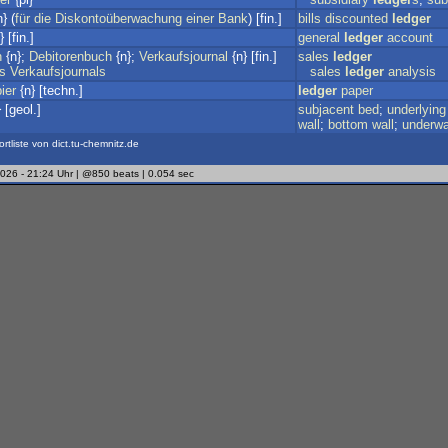
} (
für
die
Diskontoüberwachung
einer
Bank
) [fin.]
bills
discounted
ledger
 [fin.]
general
ledger
account
h
{n};
Debitorenbuch
{n};
Verkaufsjournal
{n} [fin.]
sales
ledger
s
Verkaufsjournals
sales
ledger
analysis
ier
{n} [techn.]
ledger
paper
 [geol.]
subjacent
bed
;
underlying
wall
;
bottom
wall
;
underwa
ortliste von dict.tu-chemnitz.de
2026 - 21:24 Uhr | @850 beats | 0.054 sec