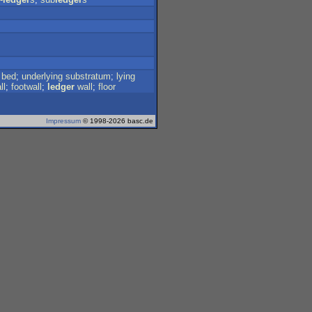
bed
;
underlying
substratum
;
lying
ll
;
footwall
;
ledger
wall
;
floor
Impressum
© 1998-2026 basc.de