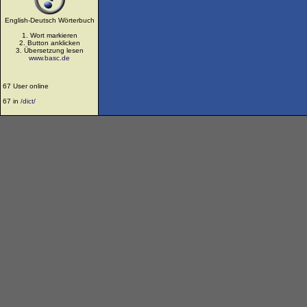
English-Deutsch Wörterbuch
1. Wort markieren
2. Button anklicken
3. Übersetzung lesen
www.basc.de
67 User online
67 in
/dict/