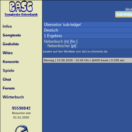
deu
Übersetze 'sub-ledger'
Infos
Deutsch
Songtexte
1 Ergebnis
Nebenbuch
{n} [fin.]
Gedichte
Nebenbücher
{pl}
basiert auf der Wortliste von dict.tu-chemnitz.de
Witze
Montag | 10.08.2026 - 10:49 Uhr | @409 beats | 0.036 sec
Konzerte
Spiele
Chat
Forum
Wörterbuch
Besucher seit
01.01.2000