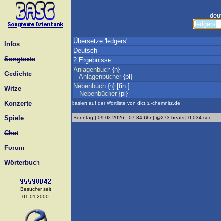
deu
Übersetze 'ledgers'
Infos
Deutsch
Songtexte
2 Ergebnisse
Anlagenbuch
{n}
Gedichte
Anlagenbücher
{pl}
Nebenbuch
{n} [fin.]
Witze
Nebenbücher
{pl}
Konzerte
basiert auf der Wortliste von dict.tu-chemnitz.de
Spiele
Sonntag | 09.08.2026 - 07:34 Uhr | @273 beats | 0.034 sec
Chat
Forum
Wörterbuch
Besucher seit
01.01.2000