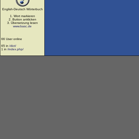
English-Deutsch Wörterbuch
1. Wort markieren
2. Button anklicken
3. Übersetzung lesen
www.basc.de
66 User online
65 in
/dict/
1 in
/index.php/