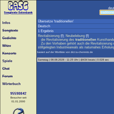
deu
Übersetze 'traditionellen'
Infos
Deutsch
Songtexte
1 Ergebnis
Revitalisierung
{f};
Neubelebung
{f}
Gedichte
die
Revitalisierung
des
traditionellen
Kunsthand
Zu
den
Vorhaben
gehört
auch
die
Revitalisierung
Witze
stillgelegten
Industrieareals
als
naturnahes
Erholun
basiert auf der Wortliste von dict.tu-chemnitz.de
Konzerte
Samstag | 08.08.2026 - 11:25 Uhr | @434 beats | 0.028 sec
Spiele
Chat
Forum
Wörterbuch
Besucher seit
01.01.2000