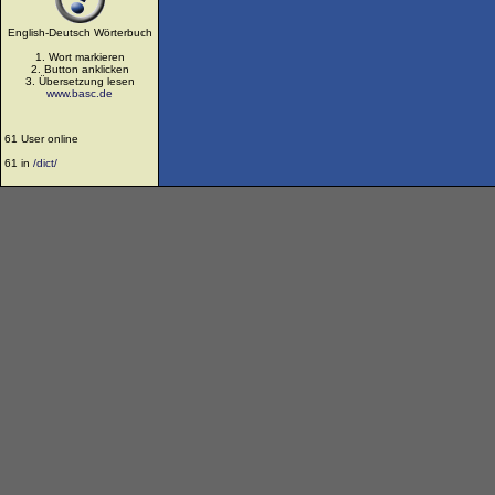
English-Deutsch Wörterbuch
1. Wort markieren
2. Button anklicken
3. Übersetzung lesen
www.basc.de
61 User online
61 in
/dict/