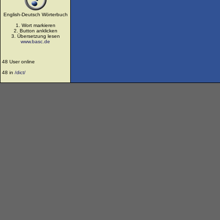
English-Deutsch Wörterbuch
1. Wort markieren
2. Button anklicken
3. Übersetzung lesen
www.basc.de
48 User online
48 in
/dict/