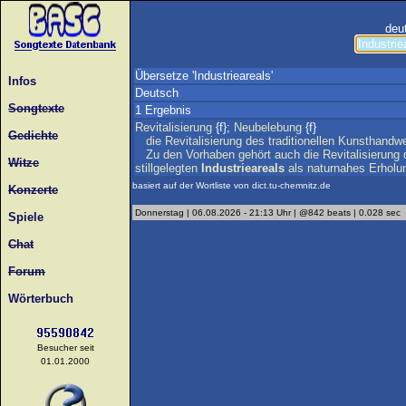
deu
Übersetze 'Industrieareals'
Infos
Deutsch
Songtexte
1 Ergebnis
Revitalisierung
{f};
Neubelebung
{f}
Gedichte
die
Revitalisierung
des
traditionellen
Kunsthandw
Zu
den
Vorhaben
gehört
auch
die
Revitalisierung
Witze
stillgelegten
Industrieareals
als
naturnahes
Erholu
basiert auf der Wortliste von dict.tu-chemnitz.de
Konzerte
Donnerstag | 06.08.2026 - 21:13 Uhr | @842 beats | 0.028 sec
Spiele
Chat
Forum
Wörterbuch
Besucher seit
01.01.2000