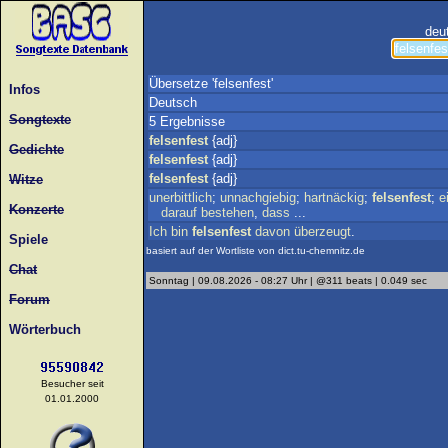
deu
Übersetze 'felsenfest'
Infos
Deutsch
Songtexte
5 Ergebnisse
felsenfest
{adj}
Gedichte
felsenfest
{adj}
felsenfest
{adj}
Witze
unerbittlich
;
unnachgiebig
;
hartnäckig
;
felsenfest
;
e
Konzerte
darauf
bestehen
,
dass
...
Ich
bin
felsenfest
davon
überzeugt
.
Spiele
basiert auf der Wortliste von dict.tu-chemnitz.de
Chat
Sonntag | 09.08.2026 - 08:27 Uhr | @311 beats | 0.049 sec
Forum
Wörterbuch
Besucher seit
01.01.2000