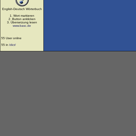
English-Deutsch Wörterbuch
1. Wort markieren
2. Button anklicken
3. Übersetzung lesen
www.basc.de
55 User online
55 in
/dict/