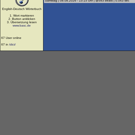
Samstag | 08.08.2026 - 15:15 Uhr | @593 beats | 0.043 sec
English-Deutsch Wörterbuch
1. Wort markieren
2. Button anklicken
3. Übersetzung lesen
www.basc.de
67 User online
67 in
/dict/