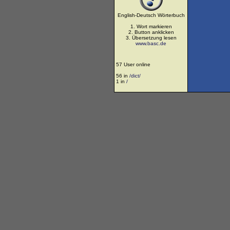
English-Deutsch Wörterbuch
1. Wort markieren
2. Button anklicken
3. Übersetzung lesen
www.basc.de
57 User online
56 in
/dict/
1 in
/