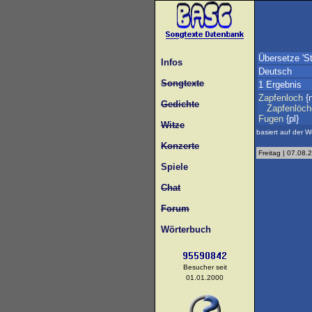
Übersetze 'S
Infos
Deutsch
Songtexte
1 Ergebnis
Zapfenloch
{
Gedichte
Zapfenlöch
Fugen
{pl}
Witze
basiert auf der W
Konzerte
Freitag | 07.08.
Spiele
Chat
Forum
Wörterbuch
Besucher seit
01.01.2000