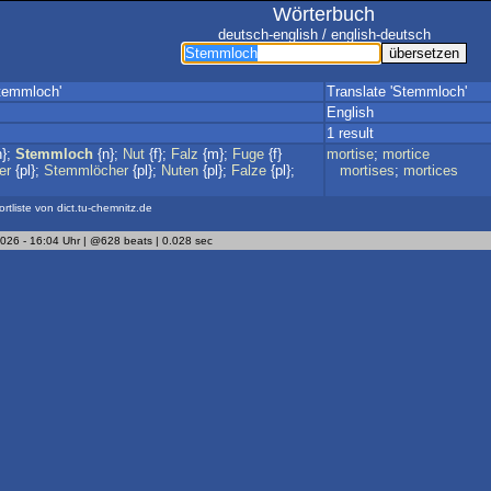
Wörterbuch
deutsch-english / english-deutsch
temmloch'
Translate 'Stemmloch'
English
1 result
n};
Stemmloch
{n};
Nut
{f};
Falz
{m};
Fuge
{f}
mortise
;
mortice
er
{pl};
Stemmlöcher
{pl};
Nuten
{pl};
Falze
{pl};
mortises
;
mortices
ortliste von dict.tu-chemnitz.de
2026 - 16:04 Uhr | @628 beats | 0.028 sec