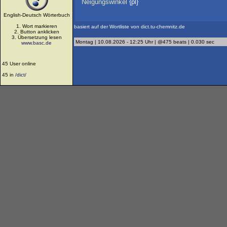
Neigungswinkel
{pl}
English-Deutsch Wörterbuch
1. Wort markieren
basiert auf der Wortliste von dict.tu-chemnitz.de
2. Button anklicken
3. Übersetzung lesen
Montag | 10.08.2026 - 12:25 Uhr | @475 beats | 0.030 sec
www.basc.de
45 User online
45 in
/dict/