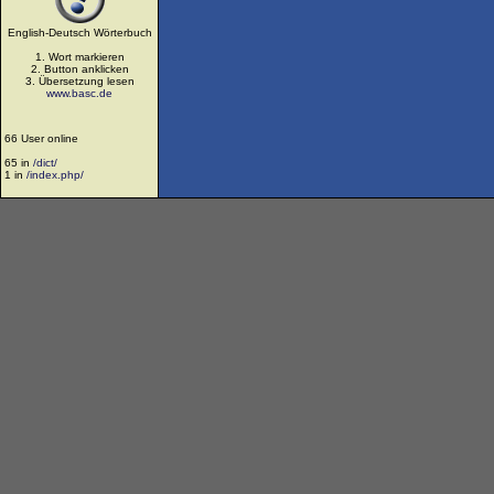
English-Deutsch Wörterbuch
1. Wort markieren
2. Button anklicken
3. Übersetzung lesen
www.basc.de
66 User online
65 in
/dict/
1 in
/index.php/