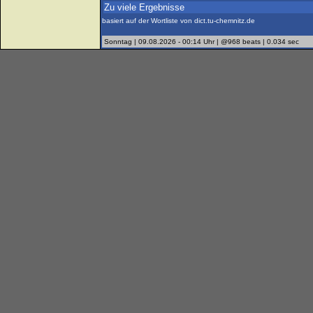
Zu viele Ergebnisse
basiert auf der Wortliste von dict.tu-chemnitz.de
Sonntag | 09.08.2026 - 00:14 Uhr | @968 beats | 0.034 sec