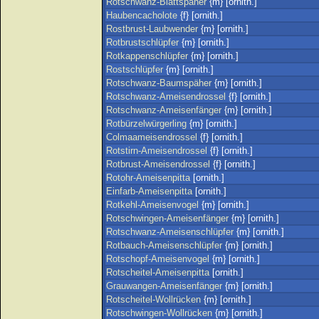
Rotschwanz-Blattspäher
{m} [ornith.]
Haubencacholote
{f} [ornith.]
Rostbrust-Laubwender
{m} [ornith.]
Rotbrustschlüpfer
{m} [ornith.]
Rotkappenschlüpfer
{m} [ornith.]
Rostschlüpfer
{m} [ornith.]
Rotschwanz-Baumspäher
{m} [ornith.]
Rotschwanz-Ameisendrossel
{f} [ornith.]
Rotschwanz-Ameisenfänger
{m} [ornith.]
Rotbürzelwürgerling
{m} [ornith.]
Colmaameisendrossel
{f} [ornith.]
Rotstirn-Ameisendrossel
{f} [ornith.]
Rotbrust-Ameisendrossel
{f} [ornith.]
Rotohr-Ameisenpitta
[ornith.]
Einfarb-Ameisenpitta
[ornith.]
Rotkehl-Ameisenvogel
{m} [ornith.]
Rotschwingen-Ameisenfänger
{m} [ornith.]
Rotschwanz-Ameisenschlüpfer
{m} [ornith.]
Rotbauch-Ameisenschlüpfer
{m} [ornith.]
Rotschopf-Ameisenvogel
{m} [ornith.]
Rotscheitel-Ameisenpitta
[ornith.]
Grauwangen-Ameisenfänger
{m} [ornith.]
Rotscheitel-Wollrücken
{m} [ornith.]
Rotschwingen-Wollrücken
{m} [ornith.]