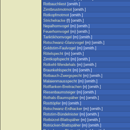
Rotbauchliest
[ornith.]
Zimtbrustmotmot
[ornith.]
Rotkopfmotmot
[ornith.]
Strichelracke
{f} [ornith.]
Nepalhornvogel
{m} [ornith.]
Feuerhornvogel
{m} [ornith.]
Tariktikhornvogel
{m} [ornith.]
Rotschwanz-Glanzvogel
{m} [ornith.]
Goldstirn-Faulvogel
{m} [ornith.]
Rötelspecht
{m} [ornith.]
Zimtkopfspecht
{m} [ornith.]
Rotkehl-Wendehals
{m} [ornith.]
Braunkehlspecht
{m} [ornith.]
Rotbauch-Zwergspecht
{m} [ornith.]
Malaienmausspecht
{m} [ornith.]
Rotflanken-Breitrachen
{n} [ornith.]
Riesenbaumsteiger
{m} [ornith.]
Rothals-Baumspäher
{m} [ornith.]
Rosttöpfer
{m} [ornith.]
Rotschwanz-Erdhacker
{m} [ornith.]
Rotstirn-Bündelnister
{m} [ornith.]
Rotbürzel-Blattspäher
{m} [ornith.]
Rotrücken-Blattspäher
{m} [ornith.]