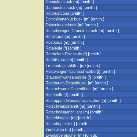
Ghanakuckuck
{m} [ornith.]
Bambuskuckuck
{m} [ornith.]
Rotbrustcoua
[ornith.]
Dominikanerkuckuck
{m} [ornith.]
Tajazuirakuckuck
{m} [ornith.]
Rotschwingen-Grundkuckuck
{m} [ornith.]
Rötelkauz
{m} [ornith.]
Rostkauz
{m} [ornith.]
Röteleule
{f} [ornith.]
Rotrücken-Fischeule
{f} [ornith.]
Rotfußkauz
{m} [ornith.]
Tropfentagschläfer
{m} [ornith.]
Rostwangen-Nachtschwalbe
{f} [ornith.]
Braunschwanzamazilie
{f} [ornith.]
Rostbauch-Degenflügel
{m} [ornith.]
Buntschwanz-Degenflügel
{m} [ornith.]
Rosenelfe
{f} [ornith.]
Rotkappen-Glanzschwänzchen
{n} [ornith.]
Rotschwanzeremit
{m} [ornith.]
Rotschwingenbrillant
{m} [ornith.]
Rotkehlsaphir
{m} [ornith.]
Rotschopfelfe
{f} [ornith.]
Zimtkolibri
{m} [ornith.]
Zweifarbenfischer
{m} [ornith.]