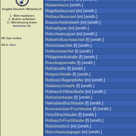
Malaienteesa
[ornith.]
English-Deutsch Wörterbuch
Magellanbussard
{m} [ornith.]
1. Wort markieren
Rotbauchbussard
{m} [ornith.]
2. Button anklicken
Braunschenkelweih
{m} [ornith.]
3. Übersetzung lesen
www.basc.de
Rotkopfguan
{m} [ornith.]
Rotschwanzguan
{m} [ornith.]
48 User online
Rotkehl-Buschwachtel
{f} [ornith.]
48 in
/dict/
Rotstirnwachtel
{f} [ornith.]
Rotbrustwachtel
{f} [ornith.]
Philippinenkielralle
{f} [ornith.]
Braunkappenralle
{f} [ornith.]
Rothalsralle
{f} [ornith.]
Rotgesichtralle
{f} [ornith.]
Rotbrust-Regenpfeifer
{m} [ornith.]
Malaienschnepfe
{f} [ornith.]
Rotbauch-Höhenläufer
{m} [ornith.]
Rotrückentaube
{f} [ornith.]
Halmaherafruchttaube
{f} [ornith.]
Bronzerücken-Fruchttaube
{f} [ornith.]
Finschfruchttaube
{f} [ornith.]
Rotbauch-Fruchttaube
{f} [ornith.]
Rotstirnsittich
{m} [ornith.]
Rotschwanzpapagei
{m} [ornith.]