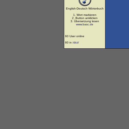
English-Deutsch Wörterbuch
1. Wort markieren
2. Button anklicken
3. Übersetzung lesen
www.basc.de
60 User online
60 in
/dict/