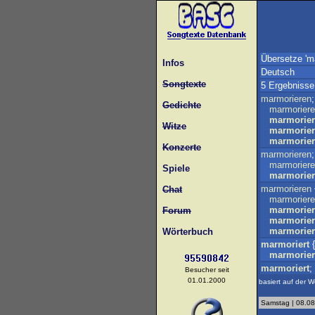
Übersetze 'ma
Infos
Deutsch
Songtexte
5 Ergebnisse
marmorieren
Gedichte
marmorier
marmorier
Witze
marmorier
marmorier
Konzerte
marmorieren
marmorier
Spiele
marmorier
marmorieren
Chat
marmorier
marmorier
Forum
marmorier
marmorier
Wörterbuch
marmoriert
{
marmorier
marmoriert
;
Besucher seit
01.01.2000
basiert auf der W
Samstag | 08.08