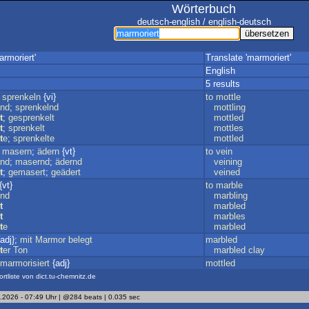
Wörterbuch
deutsch-english / english-deutsch
rmoriert'
Translate 'marmoriert'
English
5 results
;
sprenkeln
{vi}
to
mottle
end
;
sprenkelnd
mottling
t
;
gesprenkelt
mottled
t
;
sprenkelt
mottles
t
e
;
sprenkelte
mottled
;
masern
;
ädern
{vt}
to
vein
end
;
masernd
;
ädernd
veining
t
;
gemasert
;
geädert
veined
{vt}
to
marble
end
marbling
t
marbled
t
marbles
t
e
marbled
adj};
mit
Marmor
belegt
marbled
t
er
Ton
marbled
clay
marmorisiert
{adj}
mottled
ortliste von dict.tu-chemnitz.de
.2026 - 07:49 Uhr | @284 beats | 0.035 sec