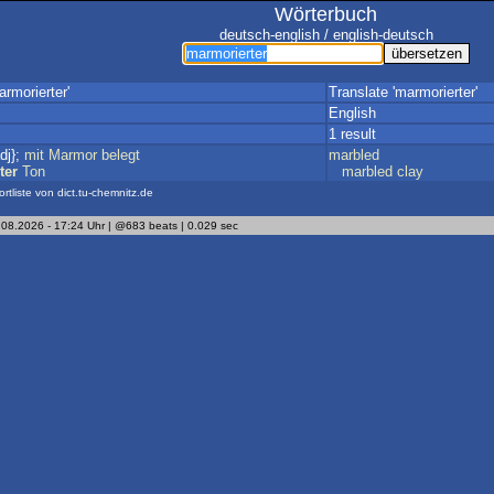
Wörterbuch
deutsch-english / english-deutsch
rmorierter'
Translate 'marmorierter'
English
1 result
dj};
mit
Marmor
belegt
marbled
ter
Ton
marbled
clay
ortliste von dict.tu-chemnitz.de
.08.2026 - 17:24 Uhr | @683 beats | 0.029 sec