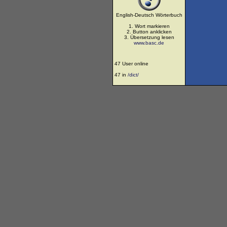
English-Deutsch Wörterbuch
1. Wort markieren
2. Button anklicken
3. Übersetzung lesen
www.basc.de
47 User online
47 in
/dict/