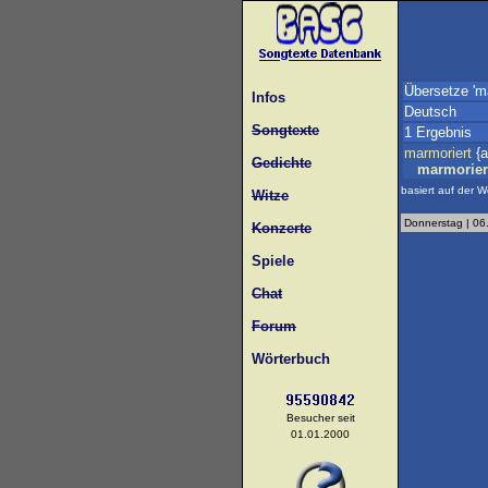
Übersetze 'ma
Infos
Deutsch
Songtexte
1 Ergebnis
marmoriert
{a
Gedichte
marmorier
basiert auf der W
Witze
Donnerstag | 06
Konzerte
Spiele
Chat
Forum
Wörterbuch
Besucher seit
01.01.2000