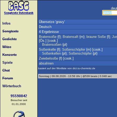
deu
Übersetze 'gravy'
Infos
Deutsch
Songtexte
4 Ergebnisse
Bratensoße
{f};
Bratensaft
{m};
braune
Soße
{f};
Ju
Gedichte
[Ös.] [cook.]
Bratensoßen
{pl}
Witze
Soßenkelle
{f};
Soßenschöpfer
{m} [cook.]
Soßenkellen
{pl};
Soßenschöpfer
{pl}
Konzerte
Zwiebelsoße
{f} [cook.]
Spiele
absahnen
basiert auf der Wortliste von dict.tu-chemnitz.de
Chat
Sonntag | 09.08.2026 - 13:56 Uhr | @539 beats | 0.048 sec
Forum
Wörterbuch
Besucher seit
01.01.2000