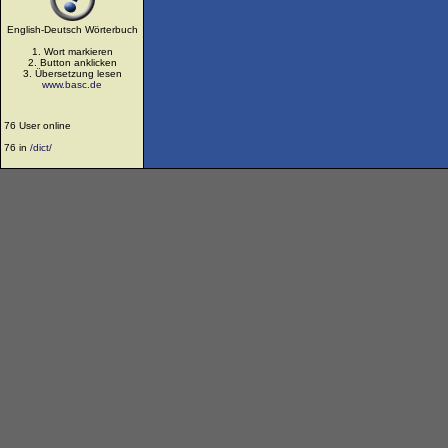
English-Deutsch Wörterbuch
1. Wort markieren
2. Button anklicken
3. Übersetzung lesen
www.basc.de
76 User online
76 in
/dict/