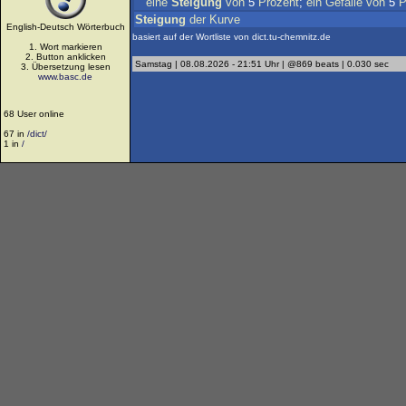
eine
Steigung
von
5
Prozent
;
ein
Gefälle
von
5
P
Steigung
der
Kurve
English-Deutsch Wörterbuch
basiert auf der Wortliste von dict.tu-chemnitz.de
1. Wort markieren
2. Button anklicken
Samstag | 08.08.2026 - 21:51 Uhr | @869 beats | 0.030 sec
3. Übersetzung lesen
www.basc.de
68 User online
67 in
/dict/
1 in
/