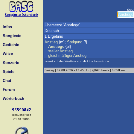
deu
Übersetze 'Anstiege'
Infos
Deutsch
Songtexte
1 Ergebnis
Anstieg
{m};
Steigung
{f}
Gedichte
Anstiege
{pl}
steiler
Anstieg
Witze
gleichmäßiger
Anstieg
basiert auf der Wortliste von dict.tu-chemnitz.de
Konzerte
Freitag | 07.08.2026 - 17:45 Uhr | @698 beats | 0.058 sec
Spiele
Chat
Forum
Wörterbuch
Besucher seit
01.01.2000