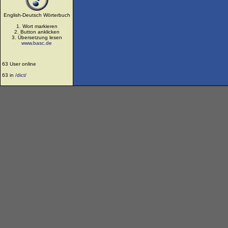
English-Deutsch Wörterbuch
1. Wort markieren
2. Button anklicken
3. Übersetzung lesen
www.basc.de
63 User online
63 in
/dict/