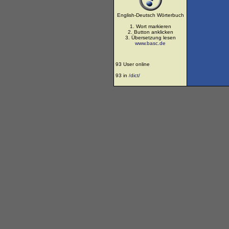
English-Deutsch Wörterbuch
1. Wort markieren
2. Button anklicken
3. Übersetzung lesen
www.basc.de
93 User online
93 in
/dict/