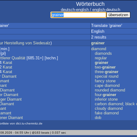
Wörterbuch
deutsch-english / english-deutsch
ainer'
Translate 'grainer'
English
2 results
ur
Herstellung
von
Siedesalz
)
grainer
[min.]
diamond
{pl}
diamonds
ttlerer
Qualität
[685.31+] [techn.]
regular
/4
Karat
grainer
/2
Karat
two-
grainer
/4
Karat
three-
grainer
r
Diamant
special
round
amant
fancy
stone
mant
cape
diamond
Diamant
rounded
diamond
er
Diamant
four-
grainer
iger
Diamant
inferior
stone
Diamant
carbon
diamond
;
black
ant
cloudy
diamond
iamant
fake
diamond
ener
Diamant
dob
ortliste von dict.tu-chemnitz.de
.08.2026 - 04:55 Uhr | @163 beats | 0.037 sec