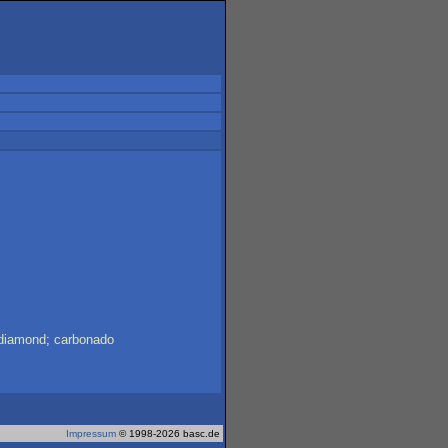
diamond
;
carbonado
Impressum
© 1998-2026 basc.de