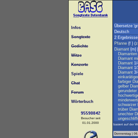
Übersetze 'gr
Infos
Deutsch
Songtexte
2 Ergebnisse
Pfanne
{f } (
z
Gedichte
Diamant
{m} 
Diamanten
Witze
Diamant
mi
Diamant
1
Konzerte
Diamant
1
Diamant
3
Spiele
einkarätige
farbiger
Di
Chat
gelber
Dia
gerundeter
Forum
hochwertig
minderwert
Wörterbuch
schwarzer
trüber
Diam
unechter
D
ungeschliff
Besucher seit
01.01.2000
basiert auf der W
Donnerstag | 06