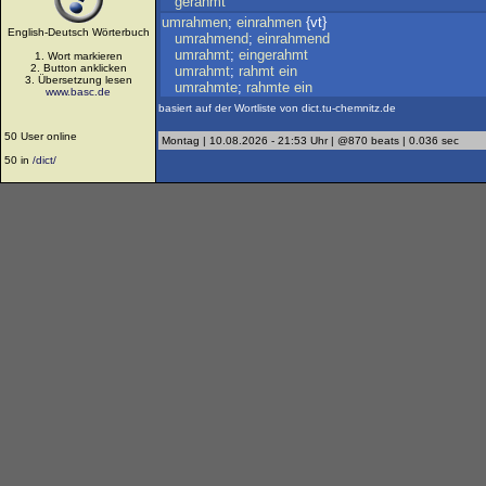
gerahmt
umrahmen
;
einrahmen
{vt}
English-Deutsch Wörterbuch
umrahmend
;
einrahmend
umrahmt
;
eingerahmt
1. Wort markieren
2. Button anklicken
umrahmt
;
rahmt
ein
3. Übersetzung lesen
umrahmte
;
rahmte
ein
www.basc.de
basiert auf der Wortliste von dict.tu-chemnitz.de
50 User online
Montag | 10.08.2026 - 21:53 Uhr | @870 beats | 0.036 sec
50 in
/dict/