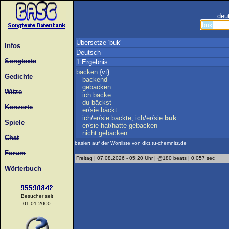
deu
Übersetze 'buk'
Infos
Deutsch
Songtexte
1 Ergebnis
backen
{vt}
Gedichte
backend
gebacken
Witze
ich
backe
du
bäckst
Konzerte
er
/
sie
bäckt
ich
/
er
/
sie
backte
;
ich
/
er
/
sie
buk
Spiele
er
/
sie
hat
/
hatte
gebacken
nicht
gebacken
Chat
basiert auf der Wortliste von dict.tu-chemnitz.de
Forum
Freitag | 07.08.2026 - 05:20 Uhr | @180 beats | 0.057 sec
Wörterbuch
Besucher seit
01.01.2000