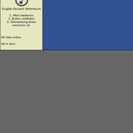
English-Deutsch Wörterbuch
1. Wort markieren
2. Button anklicken
3. Übersetzung lesen
www.basc.de
66 User online
66 in
/dict/