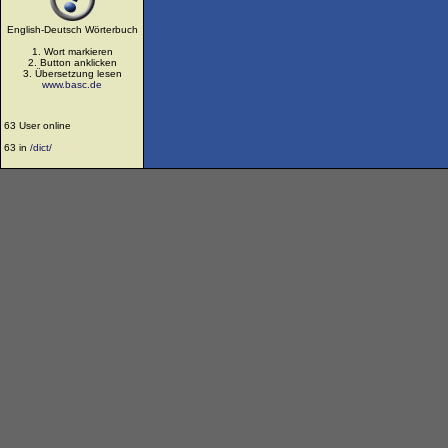
English-Deutsch Wörterbuch
1. Wort markieren
2. Button anklicken
3. Übersetzung lesen
www.basc.de
63 User online
63 in
/dict/