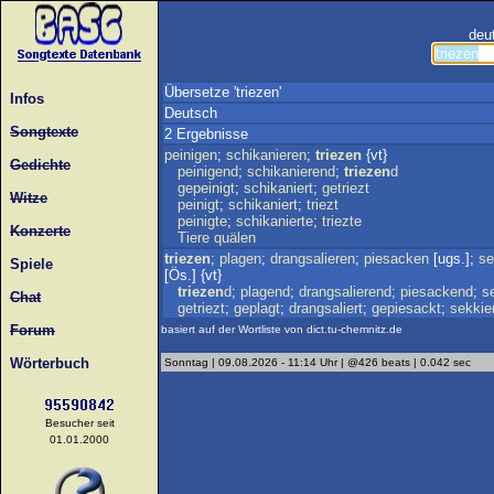
deu
Übersetze 'triezen'
Infos
Deutsch
Songtexte
2 Ergebnisse
peinigen
;
schikanieren
;
triezen
{vt}
Gedichte
peinigend
;
schikanierend
;
triezen
d
gepeinigt
;
schikaniert
;
getriezt
Witze
peinigt
;
schikaniert
;
triezt
peinigte
;
schikanierte
;
triezte
Konzerte
Tiere
quälen
triezen
;
plagen
;
drangsalieren
;
piesacken
[ugs.];
se
Spiele
[Ös.] {vt}
triezen
d
;
plagend
;
drangsalierend
;
piesackend
;
s
Chat
getriezt
;
geplagt
;
drangsaliert
;
gepiesackt
;
sekkie
Forum
basiert auf der Wortliste von dict.tu-chemnitz.de
Wörterbuch
Sonntag | 09.08.2026 - 11:14 Uhr | @426 beats | 0.042 sec
Besucher seit
01.01.2000