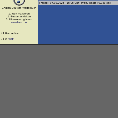
Freitag | 07.08.2026 - 15:05 Uhr | @587 beats | 0.039 sec
English-Deutsch Wörterbuch
1. Wort markieren
2. Button anklicken
3. Übersetzung lesen
www.basc.de
74 User online
74 in
/dict/