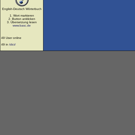
English-Deutsch Wörterbuch
1. Wort markieren
2. Button anklicken
3. Übersetzung lesen
www.basc.de
49 User online
49 in
/dict/