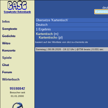
deu
Übersetze 'Kartentisch'
Infos
Deutsch
Songtexte
1 Ergebnis
Kartentisch
{m}
Gedichte
Kartentisch
e
{pl}
basiert auf der Wortliste von dict.tu-chemnitz.de
Witze
Samstag | 08.08.2026 - 19:12 Uhr | @758 beats | 0.031 sec
Konzerte
Spiele
Chat
Forum
Wörterbuch
Besucher seit
01.01.2000