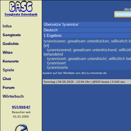
deu
Übersetze 'tyrannize'
Infos
Deutsch
Songtexte
1 Ergebnis
tyrannisieren
;
gewaltsam
unterdrücken
;
willkürlich
b
Gedichte
{vt}
tyrannisierend
;
gewaltsam
unterdrückend
;
willkürl
Witze
behandelnd
tyrannisiert
;
gewaltsam
unterdrückt
;
willkürlich
be
Konzerte
tyrannisiert
tyrannisierte
Spiele
basiert auf der Wortliste von dict.tu-chemnitz.de
Chat
Sonntag | 09.08.2026 - 13:04 Uhr | @503 beats | 0.040 sec
Forum
Wörterbuch
Besucher seit
01.01.2000