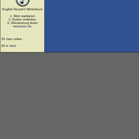
English-Deutsch Wörterbuch
1. Wort markieren
2. Button anklicken
3. Übersetzung lesen
www.basc.de
35 User online
35 in
/dict/