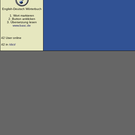
English-Deutsch Wörterbuch
1. Wort markieren
2. Button anklicken
3. Übersetzung lesen
www.basc.de
42 User online
42 in
/dict/