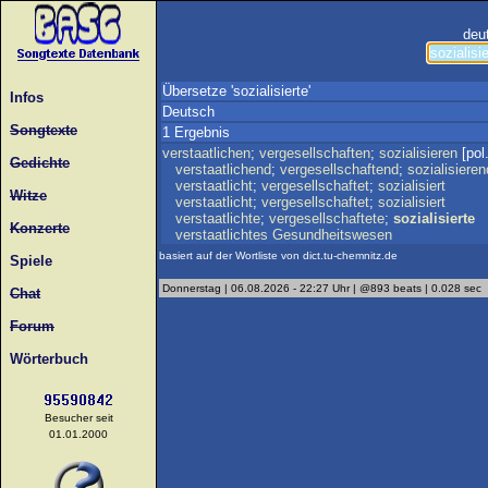
deu
Übersetze 'sozialisierte'
Infos
Deutsch
Songtexte
1 Ergebnis
verstaatlichen
;
vergesellschaften
;
sozialisieren
[pol.
Gedichte
verstaatlichend
;
vergesellschaftend
;
sozialisieren
verstaatlicht
;
vergesellschaftet
;
sozialisiert
Witze
verstaatlicht
;
vergesellschaftet
;
sozialisiert
verstaatlichte
;
vergesellschaftete
;
sozialisierte
Konzerte
verstaatlichtes
Gesundheitswesen
basiert auf der Wortliste von dict.tu-chemnitz.de
Spiele
Donnerstag | 06.08.2026 - 22:27 Uhr | @893 beats | 0.028 sec
Chat
Forum
Wörterbuch
Besucher seit
01.01.2000