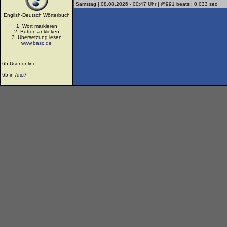
Samstag | 08.08.2026 - 00:47 Uhr | @991 beats | 0.033 sec
English-Deutsch Wörterbuch
1. Wort markieren
2. Button anklicken
3. Übersetzung lesen
www.basc.de
65 User online
65 in
/dict/